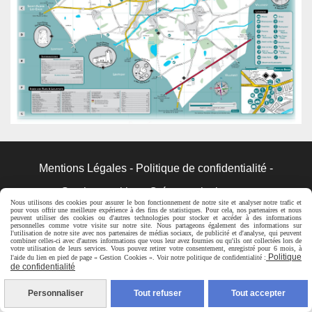
Mentions Légales
Politique de confidentialité
Gestion cookies
Créer un site internet
Nous utilisons des cookies pour assurer le bon fonctionnement de notre site et analyser notre trafic et
pour vous offrir une meilleure expérience à des fins de statistiques. Pour cela, nos partenaires et nous
peuvent utiliser des cookies ou d'autres technologies pour stocker et accéder à des informations
personnelles comme votre visite sur notre site. Nous partageons également des informations sur
l'utilisation de notre site avec nos partenaires de médias sociaux, de publicité et d'analyse, qui peuvent
combiner celles-ci avec d'autres informations que vous leur avez fournies ou qu'ils ont collectées lors de
votre utilisation de leurs services. Vous pouvez retirer votre consentement, enregistré pour 6 mois, à
Politique
l'aide du lien en pied de page « Gestion Cookies ». Voir notre politique de confidentialité :
de confidentialité
Personnaliser
Tout refuser
Tout accepter