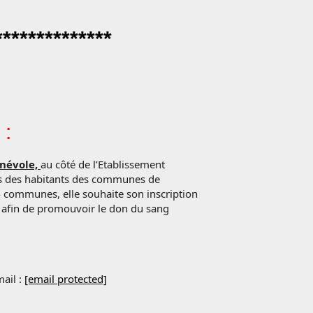
**************
:
énévole,
au côté de l’Etablissement
rès des habitants des communes de
communes, elle souhaite son inscription
t afin de promouvoir le don du sang
ail :
[email protected]