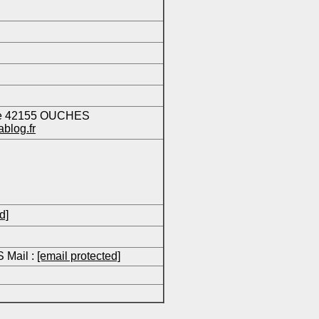
la prairie 42155 OUCHES
ablog.fr
d]
 Mail :
[email protected]