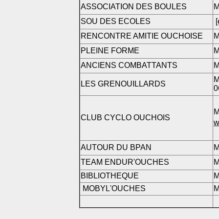
ASSOCIATION DES BOULES
M
SOU DES ECOLES
[
RENCONTRE AMITIE OUCHOISE
M
PLEINE FORME
M
ANCIENS COMBATTANTS
M
M
LES GRENOUILLARDS
0
M
CLUB CYCLO OUCHOIS
w
AUTOUR DU BPAN
M
TEAM ENDUR'OUCHES
M
BIBLIOTHEQUE
M
MOBYL'OUCHES
M