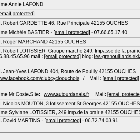
me Annie LAFOND
email protected]
. Robert GARDETTE 46, Rue Principale 42155 OUCHES
me Michèle BASTIER -
[email protected]
- 07.66.65.17.40
. Roger MARCHAND 42155 OUCHES
. Robert LOTISSIER Groupe marche 249, Impasse de 
6.88.45.65.96 mail :
[email protected]
blog:
les-grenouillards.ekl
. Jean-Yves LAFOND 404, Route de Pouilly 42155 OUCHES
ww.facebook.com/clubcycloouchois
/ Mail :
[email protected]
me Mr Coste.Site:
www.autourdanais.fr
Mail:
[email protecte
. Nicolas MOUTON, 3 lotissement St Georges 42155 OUCHES
me Sylviane LOTISSIER, 249 imp.de la prairie 42155 OUCHES
. David MARTINS -
[email protected]
- 06.72.74.03.91